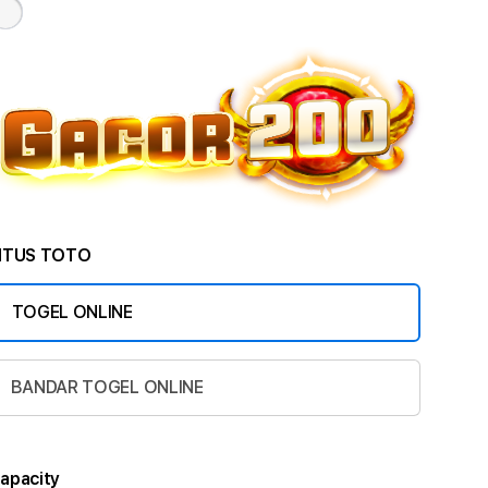
ITUS TOTO
TOGEL ONLINE
BANDAR TOGEL ONLINE
apacity