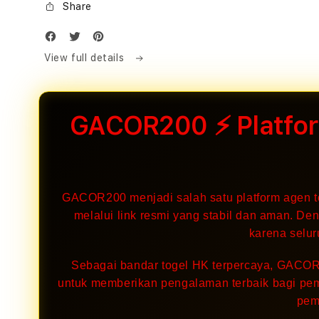
in
Share
modal
View full details
GACOR200 ⚡ Platform
GACOR200 menjadi salah satu platform agen to
melalui link resmi yang stabil dan aman. Den
karena selur
Sebagai bandar togel HK terpercaya, GACOR
untuk memberikan pengalaman terbaik bagi pem
pem